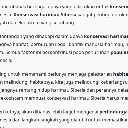
an membahas berbagai upaya yang dilakukan untuk
konserv
nesia.
Konservasi harimau Siberia
sangat penting untuk 
ati dan ekosistem yang seimbang.
tantangan yang dihadapi dalam upaya
konservasi harimau
angnya habitat, perburuan ilegal, konflik manusia-harimau, 
m. Semua faktor ini berkontribusi pada penurunan
popula
nesia.
ing untuk memahami perlunya menjaga pelestarian
habit
n melindungi habitatnya, kita juga melindungi keberlangs
anjangnya rentang hidup harimau Siberia dan perannya da
ekosistem membuat konservasi harimau Siberia harus menj
rikutnya, akan dibahas lebih lanjut mengenai
perlindung
nesia dan langkah-langkah yang diambil untuk memastikan
ka.