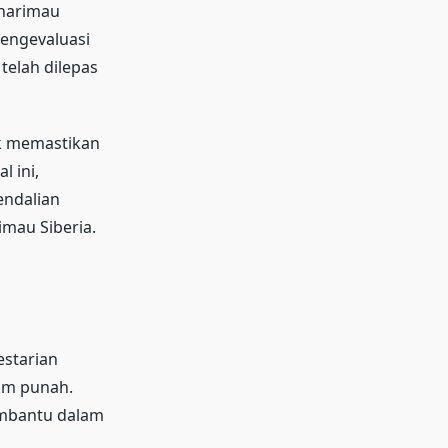
-harimau
mengevaluasi
elah dilepas
uk memastikan
 ini,
endalian
mau Siberia.
estarian
cam punah.
embantu dalam