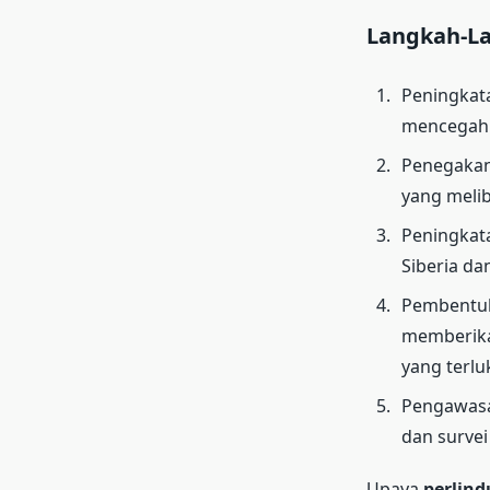
Langkah-La
Peningkat
mencegah 
Penegakan
yang melib
Peningkat
Siberia da
Pembentuk
memberika
yang terlu
Pengawasa
dan survei
Upaya
perlind