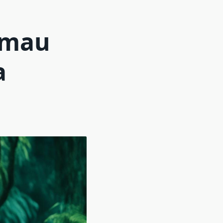
imau
a