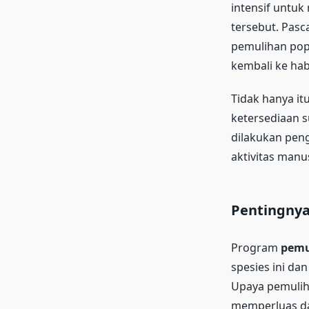
intensif untu
tersebut. Pasc
pemulihan pop
kembali ke hab
Tidak hanya it
ketersediaan s
dilakukan pen
aktivitas man
Pentingnya
Program
pemu
spesies ini da
Upaya pemulih
memperluas da