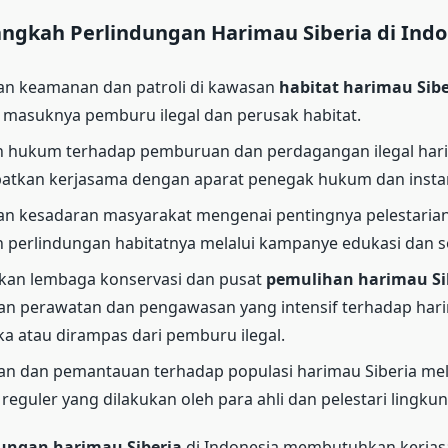
ngkah Perlindungan Harimau Siberia di Indo
an keamanan dan patroli di kawasan
habitat harimau Sibe
masuknya pemburu ilegal dan perusak habitat.
 hukum terhadap pemburuan dan perdagangan ilegal hari
atkan kerjasama dengan aparat penegak hukum dan instans
an kesadaran masyarakat mengenai pentingnya pelestaria
n perlindungan habitatnya melalui kampanye edukasi dan sos
an lembaga konservasi dan pusat
pemulihan harimau Si
n perawatan dan pengawasan yang intensif terhadap hari
ka atau dirampas dari pemburu ilegal.
n dan pemantauan terhadap populasi harimau Siberia mela
 reguler yang dilakukan oleh para ahli dan pelestari lingku
ungan harimau Siberia
di Indonesia membutuhkan kerjas