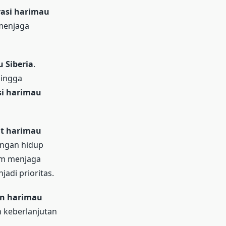
asi harimau
menjaga
 Siberia
.
hingga
si harimau
at harimau
ungan hidup
lam menjaga
adi prioritas.
an harimau
 keberlanjutan