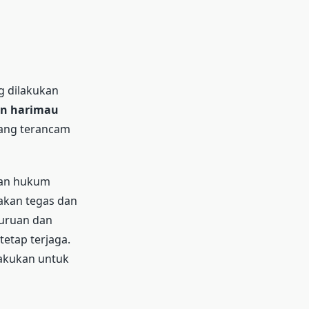
g dilakukan
an harimau
yang terancam
an hukum
akan tegas dan
uruan dan
tetap terjaga.
lakukan untuk