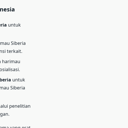
nesia
ria
untuk
mau Siberia
i terkait.
n harimau
ialisasi.
beria
untuk
mau Siberia
lui penelitian
ngan.
ama yang erat