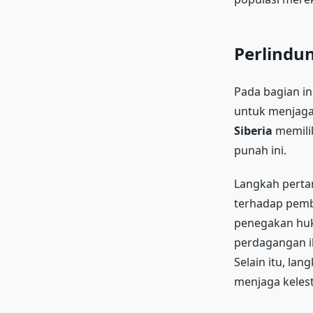
Perlindun
Pada bagian in
untuk menjag
Siberia
memilik
punah ini.
Langkah pert
terhadap pembu
penegakan huk
perdagangan il
Selain itu, la
menjaga kelest