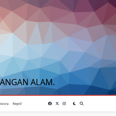
BANGAN ALAM.
bivora
Reptil