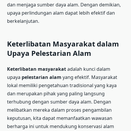
dan menjaga sumber daya alam. Dengan demikian,
upaya perlindungan alam dapat lebih efektif dan
berkelanjutan.
Keterlibatan Masyarakat dalam
Upaya Pelestarian Alam
Keterlibatan masyarakat
adalah kunci dalam
upaya
pelestarian alam
yang efektif. Masyarakat
lokal memiliki pengetahuan tradisional yang kaya
dan merupakan pihak yang paling langsung
terhubung dengan sumber daya alam. Dengan
melibatkan mereka dalam proses pengambilan
keputusan, kita dapat memanfaatkan wawasan
berharga ini untuk mendukung konservasi alam