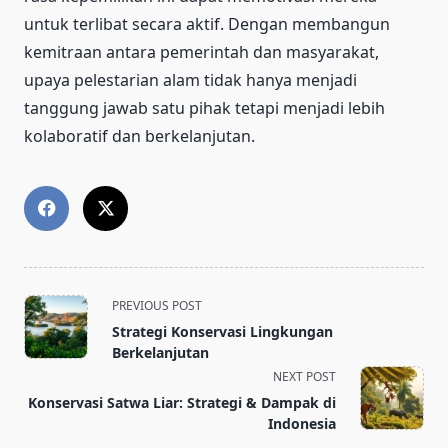
untuk terlibat secara aktif. Dengan membangun
kemitraan antara pemerintah dan masyarakat,
upaya pelestarian alam tidak hanya menjadi
tanggung jawab satu pihak tetapi menjadi lebih
kolaboratif dan berkelanjutan.
<span
PREVIOUS POST
class="nav-
Strategi Konservasi Lingkungan
subtitle
Berkelanjutan
screen-
NEXT POST
reader-
Konservasi Satwa Liar: Strategi & Dampak di
text">Page</span>
Indonesia