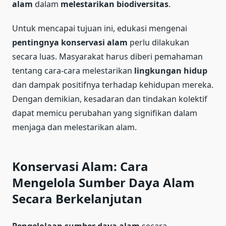
alam
dalam
melestarikan biodiversitas
.
Untuk mencapai tujuan ini, edukasi mengenai
pentingnya konservasi alam
perlu dilakukan
secara luas. Masyarakat harus diberi pemahaman
tentang cara-cara melestarikan
lingkungan hidup
dan dampak positifnya terhadap kehidupan mereka.
Dengan demikian, kesadaran dan tindakan kolektif
dapat memicu perubahan yang signifikan dalam
menjaga dan melestarikan alam.
Konservasi Alam: Cara
Mengelola Sumber Daya Alam
Secara Berkelanjutan
Pengelolaan sumber daya alam
secara