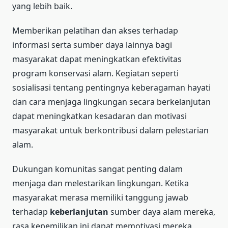
yang lebih baik.
Memberikan pelatihan dan akses terhadap
informasi serta sumber daya lainnya bagi
masyarakat dapat meningkatkan efektivitas
program konservasi alam. Kegiatan seperti
sosialisasi tentang pentingnya keberagaman hayati
dan cara menjaga lingkungan secara berkelanjutan
dapat meningkatkan kesadaran dan motivasi
masyarakat untuk berkontribusi dalam pelestarian
alam.
Dukungan komunitas sangat penting dalam
menjaga dan melestarikan lingkungan. Ketika
masyarakat merasa memiliki tanggung jawab
terhadap
keberlanjutan
sumber daya alam mereka,
rasa kepemilikan ini dapat memotivasi mereka