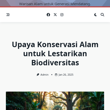
Warisan Alam untuk Generasi Mendatang.
Upaya Konservasi Alam
untuk Lestarikan
Biodiversitas
Admin
Jan 26, 2025