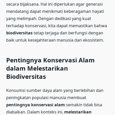
secara bijaksana. Hal ini diperlukan agar generasi
mendatang dapat menikmati keberagaman hayati
yang melimpah. Dengan dedikasi yang kuat
terhadap konservasi, kita dapat memastikan bahwa
biodiversitas
tetap terjaga dan berfungsi dengan
baik untuk kesejahteraan manusia dan ekosistem.
Pentingnya Konservasi Alam
dalam Melestarikan
Biodiversitas
Konsumsi sumber daya alam yang berlebihan dan
peningkatan populasi manusia membuat
pentingnya konservasi alam
semakin tidak bisa
diabaikan. Dalam konteks ini,
melestarikan