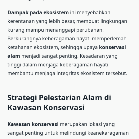
Dampak pada ekosistem
ini menyebabkan
kerentanan yang lebih besar, membuat lingkungan
kurang mampu menanggapi perubahan.
Berkurangnya keberagaman hayati memperlemah
ketahanan ekosistem, sehingga upaya
konservasi
alam
menjadi sangat penting. Kesadaran yang
tinggi dalam menjaga keberagaman hayati
membantu menjaga integritas ekosistem tersebut.
Strategi Pelestarian Alam di
Kawasan Konservasi
Kawasan konservasi
merupakan lokasi yang
sangat penting untuk melindungi keanekaragaman