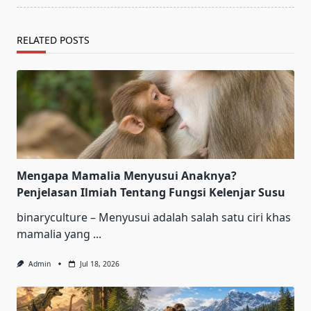
RELATED POSTS
Mengapa Mamalia Menyusui Anaknya?
Penjelasan Ilmiah Tentang Fungsi Kelenjar Susu
binaryculture – Menyusui adalah salah satu ciri khas
mamalia yang
...
Admin
Jul 18, 2026