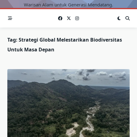
Warisan Alam untuk Generasi Mendatang.
Tag:
Strategi Global Melestarikan Biodiversitas
Untuk Masa Depan