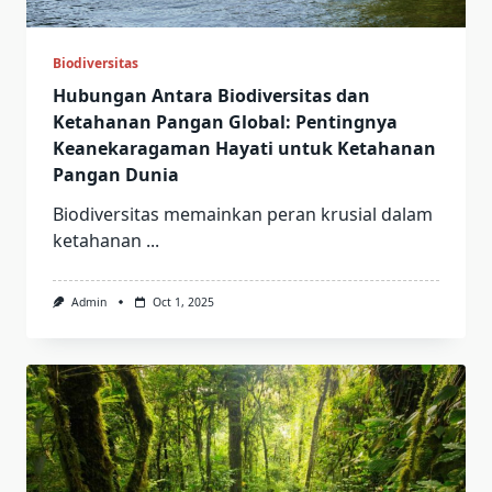
Biodiversitas
Hubungan Antara Biodiversitas dan
Ketahanan Pangan Global: Pentingnya
Keanekaragaman Hayati untuk Ketahanan
Pangan Dunia
Biodiversitas memainkan peran krusial dalam
ketahanan
...
Admin
Oct 1, 2025