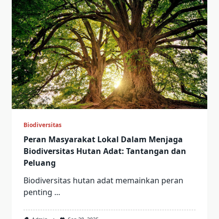
Biodiversitas
Peran Masyarakat Lokal Dalam Menjaga
Biodiversitas Hutan Adat: Tantangan dan
Peluang
Biodiversitas hutan adat memainkan peran
penting
...