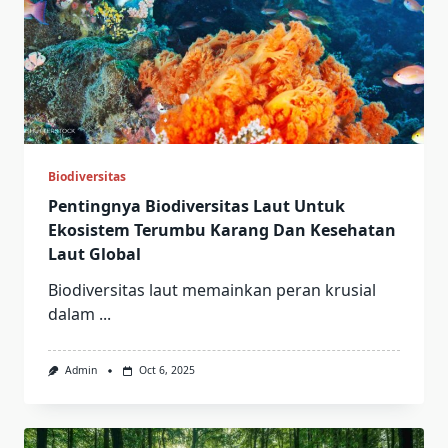
Biodiversitas
Pentingnya Biodiversitas Laut Untuk
Ekosistem Terumbu Karang Dan Kesehatan
Laut Global
Biodiversitas laut memainkan peran krusial
dalam
...
Admin
Oct 6, 2025