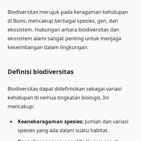
Biodiversitas merujuk pada keragaman kehidupan
di Bumi, mencakup berbagai spesies, gen, dan
ekosistem. Hubungan antara biodiversitas dan
ekosistem alami sangat penting untuk menjaga
keseimbangan dalam lingkungan.
Definisi biodiversitas
Biodiversitas dapat didefinisikan sebagai variasi
kehidupan di semua tingkatan biologis. Ini
mencakup:
Keanekaragaman spesies:
Jumlah dan variasi
spesies yang ada dalam suatu habitat.