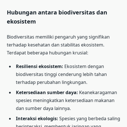
Hubungan antara biodiversitas dan
ekosistem
Biodiversitas memiliki pengaruh yang signifikan
terhadap kesehatan dan stabilitas ekosistem.
Terdapat beberapa hubungan krusial:
Resiliensi ekosistem:
Ekosistem dengan
biodiversitas tinggi cenderung lebih tahan
terhadap perubahan lingkungan.
Ketersediaan sumber daya:
Keanekaragaman
spesies meningkatkan ketersediaan makanan
dan sumber daya lainnya.
Interaksi ekologis:
Spesies yang berbeda saling
berinteraksi, membentuk jaringan yang