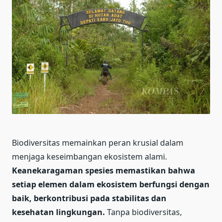
Biodiversitas memainkan peran krusial dalam
menjaga keseimbangan ekosistem alami.
Keanekaragaman spesies memastikan bahwa
setiap elemen dalam ekosistem berfungsi dengan
baik, berkontribusi pada stabilitas dan
kesehatan lingkungan.
Tanpa biodiversitas,