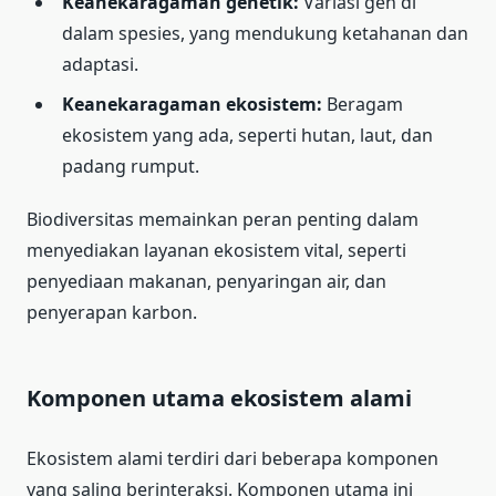
Keanekaragaman genetik:
Variasi gen di
dalam spesies, yang mendukung ketahanan dan
adaptasi.
Keanekaragaman ekosistem:
Beragam
ekosistem yang ada, seperti hutan, laut, dan
padang rumput.
Biodiversitas memainkan peran penting dalam
menyediakan layanan ekosistem vital, seperti
penyediaan makanan, penyaringan air, dan
penyerapan karbon.
Komponen utama ekosistem alami
Ekosistem alami terdiri dari beberapa komponen
yang saling berinteraksi. Komponen utama ini