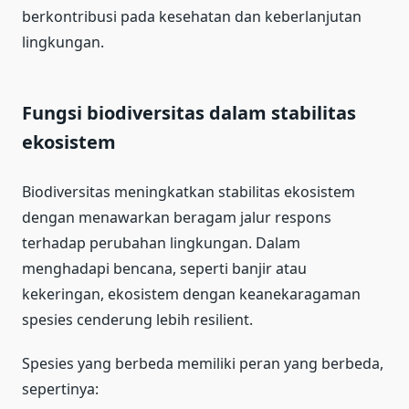
berkontribusi pada kesehatan dan keberlanjutan
lingkungan.
Fungsi biodiversitas dalam stabilitas
ekosistem
Biodiversitas meningkatkan stabilitas ekosistem
dengan menawarkan beragam jalur respons
terhadap perubahan lingkungan. Dalam
menghadapi bencana, seperti banjir atau
kekeringan, ekosistem dengan keanekaragaman
spesies cenderung lebih resilient.
Spesies yang berbeda memiliki peran yang berbeda,
sepertinya: