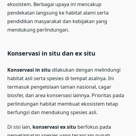
ekosistem. Berbagai upaya ini mencakup
pendekatan langsung ke habitat alami serta
pendidikan masyarakat dan kebijakan yang
mendukung perlindungan.
Konservasi in situ dan ex situ
Konservasi in situ
dilakukan dengan melindungi
habitat asli serta spesies di tempat asalnya. Ini
termasuk pengelolaan taman nasional, cagar
biosfer, dan area konservasi lainnya. Prioritas pada
perlindungan habitat membuat ekosistem tetap
berfungsi dan mendukung spesies asli.
Di sisi lain,
konservasi ex situ
berfokus pada
penyelamatan spesies yang terancam punah