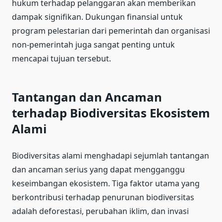
hukum terhadap pelanggaran akan memberikan
dampak signifikan. Dukungan finansial untuk
program pelestarian dari pemerintah dan organisasi
non-pemerintah juga sangat penting untuk
mencapai tujuan tersebut.
Tantangan dan Ancaman
terhadap Biodiversitas Ekosistem
Alami
Biodiversitas alami menghadapi sejumlah tantangan
dan ancaman serius yang dapat mengganggu
keseimbangan ekosistem. Tiga faktor utama yang
berkontribusi terhadap penurunan biodiversitas
adalah deforestasi, perubahan iklim, dan invasi