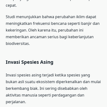
cepat.
Studi menunjukkan bahwa perubahan iklim dapat
meningkatkan frekuensi bencana seperti banjir dan
kekeringan. Oleh karena itu, perubahan ini
memberikan ancaman serius bagi keberlanjutan
biodiversitas.
Invasi Spesies Asing
Invasi spesies asing terjadi ketika spesies yang
bukan asli suatu ekosistem diperkenalkan dan mulai
berkembang biak. Ini sering disebabkan oleh
aktivitas manusia seperti perdagangan dan
perjalanan.