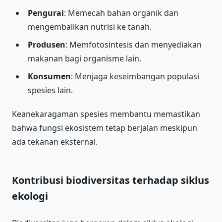
Pengurai
: Memecah bahan organik dan
mengembalikan nutrisi ke tanah.
Produsen
: Memfotosintesis dan menyediakan
makanan bagi organisme lain.
Konsumen
: Menjaga keseimbangan populasi
spesies lain.
Keanekaragaman spesies membantu memastikan
bahwa fungsi ekosistem tetap berjalan meskipun
ada tekanan eksternal.
Kontribusi biodiversitas terhadap siklus
ekologi