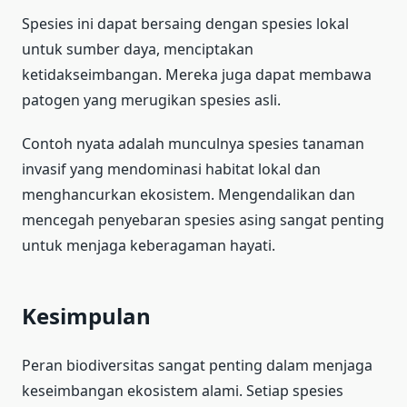
Spesies ini dapat bersaing dengan spesies lokal
untuk sumber daya, menciptakan
ketidakseimbangan. Mereka juga dapat membawa
patogen yang merugikan spesies asli.
Contoh nyata adalah munculnya spesies tanaman
invasif yang mendominasi habitat lokal dan
menghancurkan ekosistem. Mengendalikan dan
mencegah penyebaran spesies asing sangat penting
untuk menjaga keberagaman hayati.
Kesimpulan
Peran biodiversitas sangat penting dalam menjaga
keseimbangan ekosistem alami. Setiap spesies