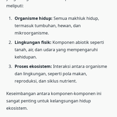
meliputi:
Organisme hidup:
Semua makhluk hidup,
termasuk tumbuhan, hewan, dan
mikroorganisme.
Lingkungan fisik:
Komponen abiotik seperti
tanah, air, dan udara yang mempengaruhi
kehidupan.
Proses ekosistem:
Interaksi antara organisme
dan lingkungan, seperti pola makan,
reproduksi, dan siklus nutrient.
Keseimbangan antara komponen-komponen ini
sangat penting untuk kelangsungan hidup
ekosistem.