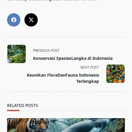
<span
PREVIOUS POST
class="nav-
Konservasi SpesiesLangka di Indonesia
subtitle
NEXT POST
screen-
Keunikan FloraDanFauna Indonesia
reader-
Terlengkap
text">Page</span>
RELATED POSTS