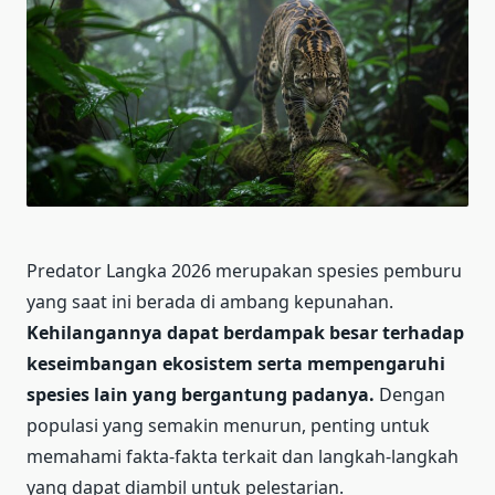
Predator Langka 2026 merupakan spesies pemburu
yang saat ini berada di ambang kepunahan.
Kehilangannya dapat berdampak besar terhadap
keseimbangan ekosistem serta mempengaruhi
spesies lain yang bergantung padanya.
Dengan
populasi yang semakin menurun, penting untuk
memahami fakta-fakta terkait dan langkah-langkah
yang dapat diambil untuk pelestarian.