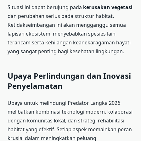
Situasi ini dapat berujung pada
kerusakan vegetasi
dan perubahan serius pada struktur habitat.
Ketidakseimbangan ini akan mengganggu semua
lapisan ekosistem, menyebabkan spesies lain
terancam serta kehilangan keanekaragaman hayati
yang sangat penting bagi kesehatan lingkungan.
Upaya Perlindungan dan Inovasi
Penyelamatan
Upaya untuk melindungi Predator Langka 2026
melibatkan kombinasi teknologi modern, kolaborasi
dengan komunitas lokal, dan strategi rehabilitasi
habitat yang efektif. Setiap aspek memainkan peran
krusial dalam meningkatkan peluang