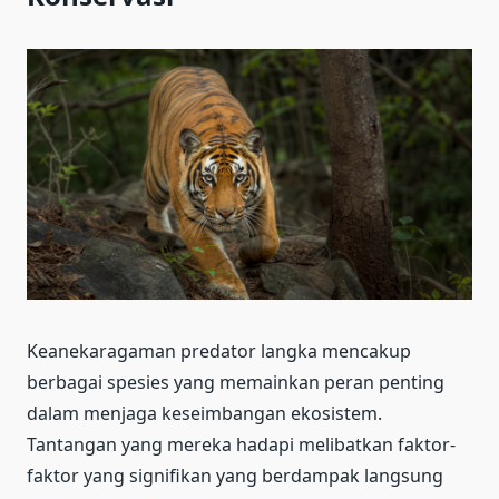
Keanekaragaman predator langka mencakup
berbagai spesies yang memainkan peran penting
dalam menjaga keseimbangan ekosistem.
Tantangan yang mereka hadapi melibatkan faktor-
faktor yang signifikan yang berdampak langsung