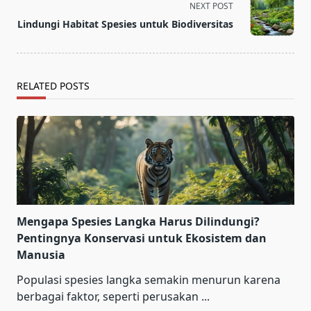
screen-
NEXT POST
reader-
Lindungi Habitat Spesies untuk Biodiversitas
text">Page</span>
RELATED POSTS
Mengapa Spesies Langka Harus Dilindungi?
Pentingnya Konservasi untuk Ekosistem dan
Manusia
Populasi spesies langka semakin menurun karena
berbagai faktor, seperti perusakan
...