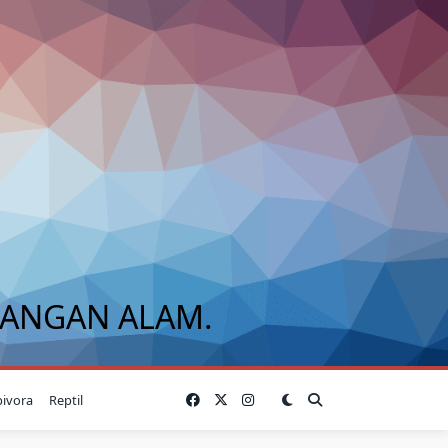
BANGAN ALAM.
bivora
Reptil