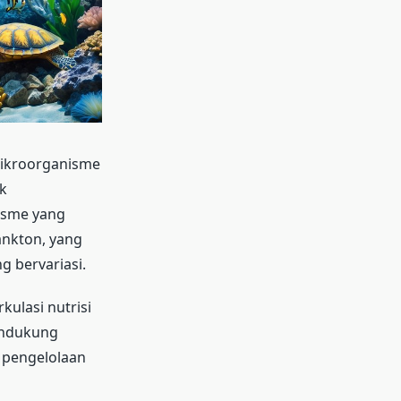
mikroorganisme
k
isme yang
ankton, yang
g bervariasi.
kulasi nutrisi
endukung
 pengelolaan