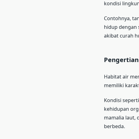
kondisi lingku
Contohnya, tan
hidup dengan s
akibat curah h
Pengertian 
Habitat air me
memiliki karak
Kondisi sepert
kehidupan organ
mamalia laut, 
berbeda.