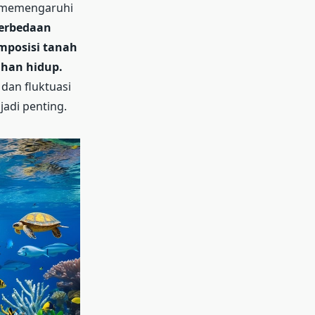
a, memengaruhi
erbedaan
mposisi tanah
ahan hidup.
dan fluktuasi
jadi penting.