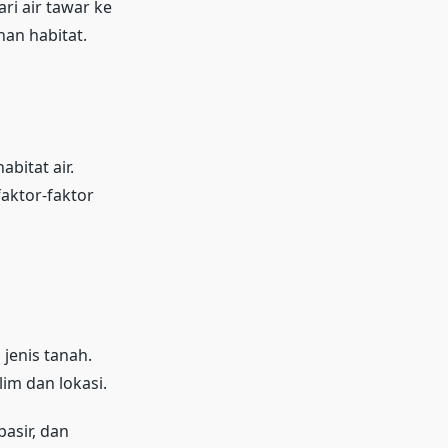
ri air tawar ke
an habitat.
bitat air.
faktor-faktor
 jenis tanah.
lim dan lokasi.
pasir, dan