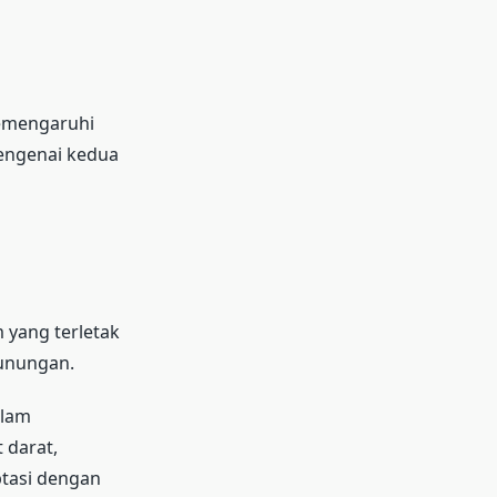
memengaruhi
engenai kedua
m yang terletak
gunungan.
alam
 darat,
tasi dengan