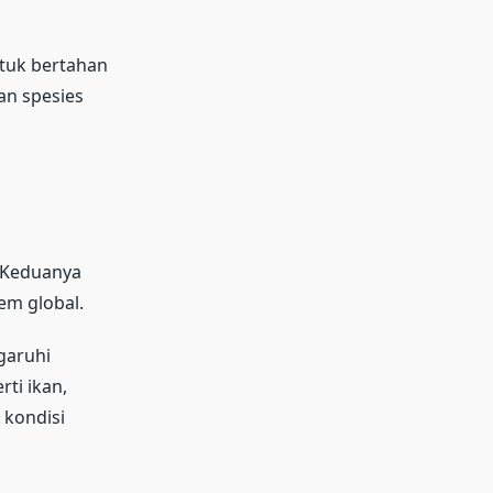
ntuk bertahan
an spesies
. Keduanya
em global.
garuhi
rti ikan,
 kondisi