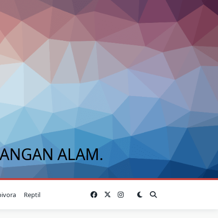
BANGAN ALAM.
bivora
Reptil