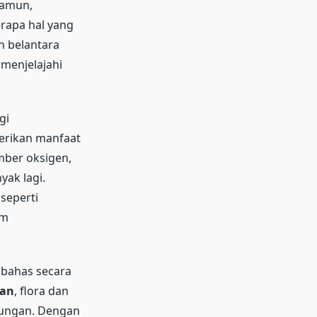
Namun,
erapa hal yang
n belantara
menjelajahi
gi
erikan manfaat
mber oksigen,
yak lagi.
seperti
am
mbahas secara
tan
, flora dan
kungan. Dengan