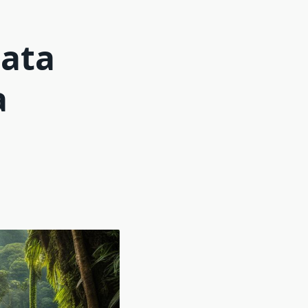
ata
a