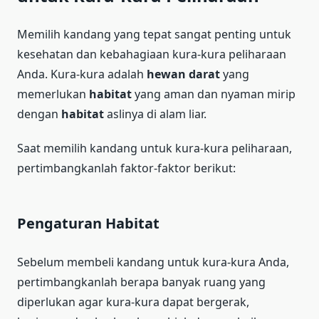
Memilih kandang yang tepat sangat penting untuk
kesehatan dan kebahagiaan kura-kura peliharaan
Anda. Kura-kura adalah
hewan darat
yang
memerlukan
habitat
yang aman dan nyaman mirip
dengan
habitat
aslinya di alam liar.
Saat memilih kandang untuk kura-kura peliharaan,
pertimbangkanlah faktor-faktor berikut:
Pengaturan Habitat
Sebelum membeli kandang untuk kura-kura Anda,
pertimbangkanlah berapa banyak ruang yang
diperlukan agar kura-kura dapat bergerak,