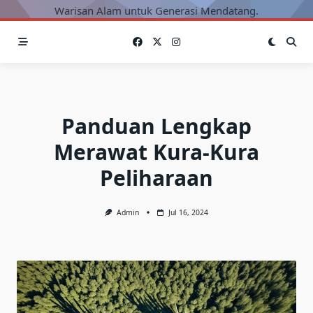
Warisan Alam untuk Generasi Mendatang.
Panduan Lengkap
Merawat Kura-Kura
Peliharaan
Admin
Jul 16, 2024