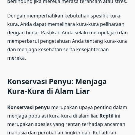
berlindung jika mereka merasa terancam atau stres.
Dengan memperhatikan kebutuhan spesifik kura-
kura, Anda dapat memelihara kura-kura peliharaan
dengan benar. Pastikan Anda selalu mempelajari dan
memperbarui pengetahuan Anda tentang kura-kura
dan menjaga kesehatan serta kesejahteraan
mereka.
Konservasi Penyu: Menjaga
Kura-Kura di Alam Liar
Konservasi penyu
merupakan upaya penting dalam
menjaga populasi kura-kura di alam liar.
Reptil
ini
merupakan spesies yang rentan terhadap ancaman
manusia dan perubahan lingkungan. Kehadiran