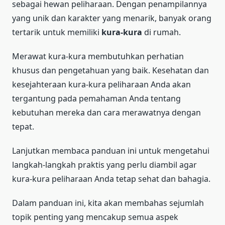
sebagai hewan peliharaan. Dengan penampilannya
yang unik dan karakter yang menarik, banyak orang
tertarik untuk memiliki
kura-kura
di rumah.
Merawat kura-kura membutuhkan perhatian
khusus dan pengetahuan yang baik. Kesehatan dan
kesejahteraan kura-kura peliharaan Anda akan
tergantung pada pemahaman Anda tentang
kebutuhan mereka dan cara merawatnya dengan
tepat.
Lanjutkan membaca panduan ini untuk mengetahui
langkah-langkah praktis yang perlu diambil agar
kura-kura peliharaan Anda tetap sehat dan bahagia.
Dalam panduan ini, kita akan membahas sejumlah
topik penting yang mencakup semua aspek