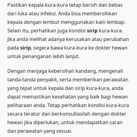
Pastikan kepala kura-kura tetap bersih dan bebas
dari luka atau infeksi. Anda bisa membersihkan
kepala dengan lembut menggunakan kain lembap.
Selain itu, perhatikan juga kondisi
sirip
kura-kura.
Jika anda melihat adanya kerusakan atau perubahan
pada
sirip
, segera bawa kura-kura ke dokter hewan
untuk penanganan lebih lanjut.
Dengan menjaga kebersihan kandang, mengenali
tanda-tanda penyakit, serta memberikan perawatan
yang tepat untuk kepala dan sirip kura-kura, anda
dapat memastikan kesehatan yang baik bagi hewan
peliharaan anda. Tetap perhatikan kondisi kura-kura
secara teratur dan berkonsultasilah dengan dokter
hewan jika diperlukan, untuk mendapatkan saran
dan perawatan yang sesuai.