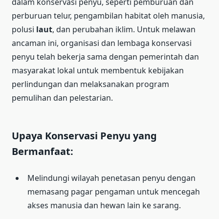
dalam konservasi penyu, seperti pemburuan dan
perburuan telur, pengambilan habitat oleh manusia,
polusi
laut
, dan perubahan iklim. Untuk melawan
ancaman ini, organisasi dan lembaga konservasi
penyu telah bekerja sama dengan pemerintah dan
masyarakat lokal untuk membentuk kebijakan
perlindungan dan melaksanakan program
pemulihan dan pelestarian.
Upaya Konservasi Penyu yang
Bermanfaat:
Melindungi wilayah penetasan penyu dengan
memasang pagar pengaman untuk mencegah
akses manusia dan hewan lain ke sarang.