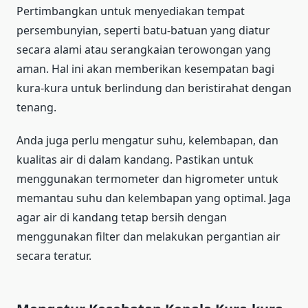
Pertimbangkan untuk menyediakan tempat
persembunyian, seperti batu-batuan yang diatur
secara alami atau serangkaian terowongan yang
aman. Hal ini akan memberikan kesempatan bagi
kura-kura untuk berlindung dan beristirahat dengan
tenang.
Anda juga perlu mengatur suhu, kelembapan, dan
kualitas air di dalam kandang. Pastikan untuk
menggunakan termometer dan higrometer untuk
memantau suhu dan kelembapan yang optimal. Jaga
agar air di kandang tetap bersih dengan
menggunakan filter dan melakukan pergantian air
secara teratur.