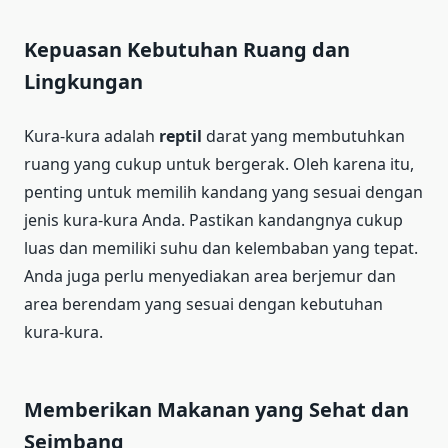
Kepuasan Kebutuhan Ruang dan
Lingkungan
Kura-kura adalah
reptil
darat yang membutuhkan
ruang yang cukup untuk bergerak. Oleh karena itu,
penting untuk memilih kandang yang sesuai dengan
jenis kura-kura Anda. Pastikan kandangnya cukup
luas dan memiliki suhu dan kelembaban yang tepat.
Anda juga perlu menyediakan area berjemur dan
area berendam yang sesuai dengan kebutuhan
kura-kura.
Memberikan Makanan yang Sehat dan
Seimbang