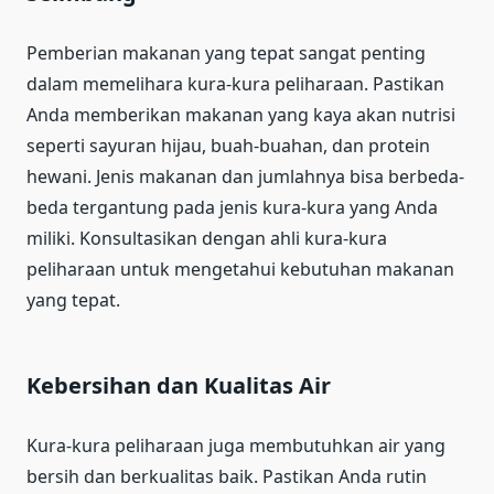
Pemberian makanan yang tepat sangat penting
dalam memelihara kura-kura peliharaan. Pastikan
Anda memberikan makanan yang kaya akan nutrisi
seperti sayuran hijau, buah-buahan, dan protein
hewani. Jenis makanan dan jumlahnya bisa berbeda-
beda tergantung pada jenis kura-kura yang Anda
miliki. Konsultasikan dengan ahli kura-kura
peliharaan untuk mengetahui kebutuhan makanan
yang tepat.
Kebersihan dan Kualitas Air
Kura-kura peliharaan juga membutuhkan air yang
bersih dan berkualitas baik. Pastikan Anda rutin