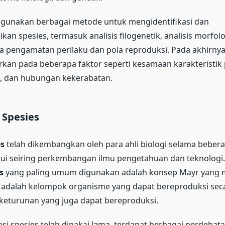
unakan berbagai metode untuk mengidentifikasi dan
kan spesies, termasuk analisis filogenetik, analisis morfolog
ta pengamatan perilaku dan pola reproduksi. Pada akhirny
kan pada beberapa faktor seperti kesamaan karakteristik 
i, dan hubungan kekerabatan.
 Spesies
es
telah dikembangkan oleh para ahli biologi selama beber
arui seiring perkembangan ilmu pengetahuan dan teknologi
s
yang paling umum digunakan adalah konsep Mayr yang
 adalah kelompok organisme yang dapat bereproduksi seca
keturunan yang juga dapat bereproduksi.
si spesies telah dipakai lama, terdapat berbagai perdebat