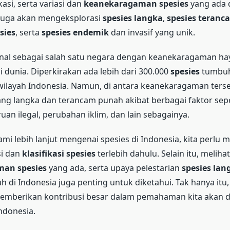
ikasi, serta variasi dan
keanekaragaman spesies
yang ada d
ta juga akan mengeksplorasi
spesies langka
,
spesies teran
sies
, serta
spesies endemik
dan invasif yang unik.
enal sebagai salah satu negara dengan keanekaragaman hay
i dunia. Diperkirakan ada lebih dari 300.000
spesies
tumbuh
wilayah Indonesia. Namun, di antara keanekaragaman terse
ng langka dan terancam punah akibat berbagai faktor sep
uan ilegal, perubahan iklim, dan lain sebagainya.
 lebih lanjut mengenai spesies di Indonesia, kita perlu 
si dan
klasifikasi spesies
terlebih dahulu. Selain itu, melihat
an spesies
yang ada, serta upaya pelestarian
spesies lan
 di Indonesia juga penting untuk diketahui. Tak hanya itu
emberikan kontribusi besar dalam pemahaman kita akan d
ndonesia.