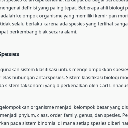
engenai definisi yang paling tepat. Beberapa ahli biologi 
adalah kelompok organisme yang memiliki kemiripan morfo
tidak selalu berlaku karena ada spesies yang terlihat sang
apat berkembang biak secara alami.
 Spesies
unakan sistem klasifikasi untuk mengelompokkan spesie
elas hubungan antarspesies. Sistem klasifikasi biologi m
a sistem taksonomi yang diperkenalkan oleh Carl Linnaeu
ngelompokkan organisme menjadi kelompok besar yang di
i menjadi phylum, class, order, family, genus, dan spesies.
rkan pada sistem binomial di mana setiap spesies diberi n