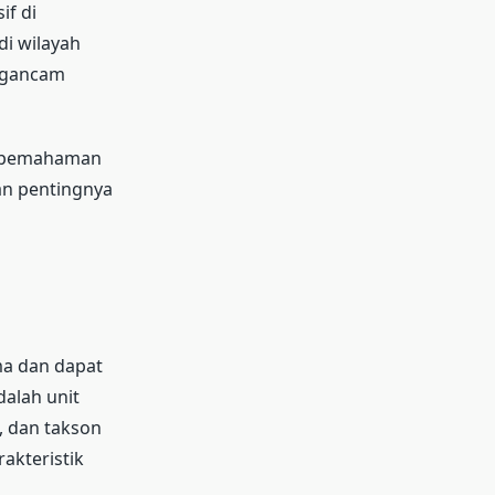
if di
i wilayah
ngancam
ki pemahaman
an pentingnya
ma dan dapat
dalah unit
, dan takson
akteristik