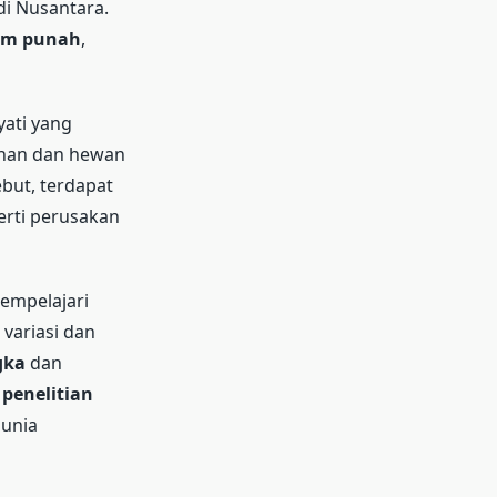
i Nusantara.
cam punah
,
ati yang
an dan hewan
but, terdapat
erti perusakan
mempelajari
 variasi dan
gka
dan
,
penelitian
unia