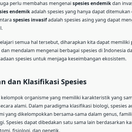
ta juga perlu membahas mengenai
spesies endemik
dan invas
sies endemik
adalah spesies yang hanya dapat ditemukan d
entara
spesies invasif
adalah spesies asing yang dapat me
l.
ajari semua hal tersebut, diharapkan kita dapat memili
s dan mendalam mengenai berbagai spesies di Indonesia d
adaan spesies untuk menjaga keseimbangan ekosistem.
n dan Klasifikasi Spesies
 kelompok organisme yang memiliki karakteristik yang sa
ecara alami. Dalam paradigma klasifikasi biologi, spesies a
mi yang dikelompokkan bersama-sama dalam genus, famili
ggi. Spesies dapat dibedakan satu sama lain berdasarkan kar
omi, fisiologi, dan genetik.