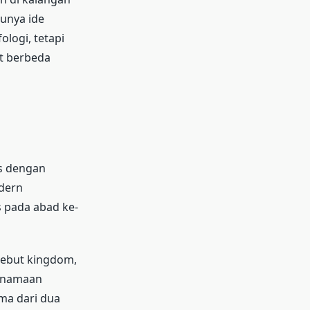
punya ide
logi, tetapi
at berbeda
s dengan
odern
s pada abad ke-
sebut kingdom,
 Penamaan
ama dari dua