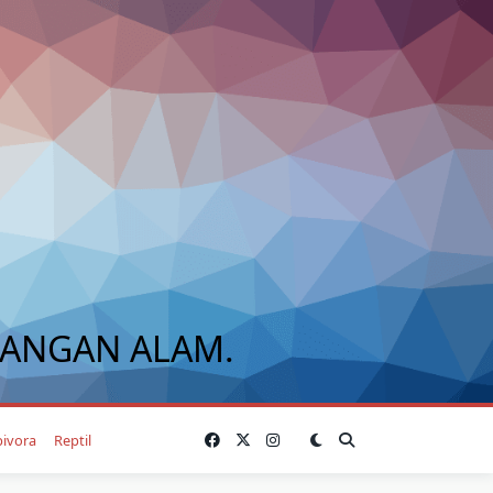
BANGAN ALAM.
bivora
Reptil