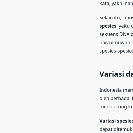
kata, yakni na
Selain itu, il
spesies
, yait
sekuens DNA o
para ilmuwan 
spesies-spesi
Variasi 
Indonesia memi
oleh berbagai f
mendukung keh
Variasi spesie
dapat ditemuka