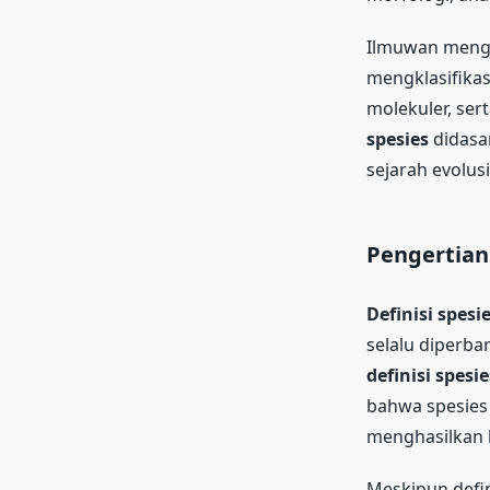
Ilmuwan mengg
mengklasifikasi
molekuler, ser
spesies
didasar
sejarah evolus
Pengertian
Definisi spesi
selalu diperb
definisi spesie
bahwa spesies
menghasilkan 
Meskipun defin