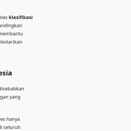
elas
klasifikasi
andingkan
i membantu
lestarikan
esia
 disebabkan
ungan yang
ies hanya
i seluruh