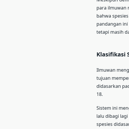
para ilmuwan m
bahwa spesies 
pandangan ini 
tetapi masih d
Klasifikasi
Ilmuwan mengg
tujuan memperj
didasarkan pad
18.
Sistem ini me
lalu dibagi lag
spesies didasa