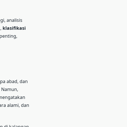
i, analisis
a,
klasifikasi
penting,
apa abad, dan
. Namun,
 mengatakan
ra alami, dan
an di kalangan