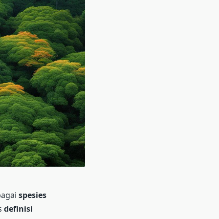
bagai
spesies
s
definisi