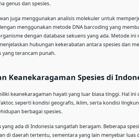
ma genus dan spesies.
muwan juga menggunakan analisis molekuler untuk memperj
u dengan menggunakan metode DNA barcoding yang memb
rganisme dengan database sekuens yang ada. Metode in
menjelaskan hubungan kekerabatan antara spesies dan me
es yang terancam punah.
dan Keanekaragaman Spesies di Indon
liki keanekaragaman hayati yang luar biasa tinggi. Hal ini
aktor, seperti kondisi geografis, iklim, serta kondisi lingk
idupan berbagai spesies.
s
yang ada di Indonesia sangatlah beragam. Beberapa spes
n di daerah tertentu, sementara yang lain menyebar luas d