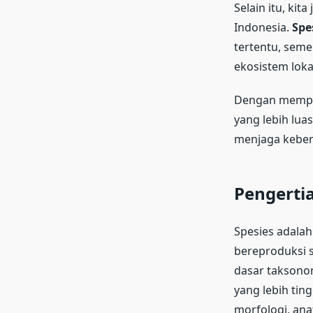
Selain itu, ki
Indonesia.
Spe
tertentu, sem
ekosistem loka
Dengan mempel
yang lebih lua
menjaga keber
Pengertia
Spesies adalah
bereproduksi s
dasar taksono
yang lebih tin
morfologi, anat