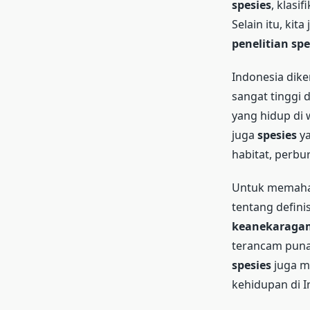
spesies
, klasif
Selain itu, ki
penelitian spe
Indonesia dik
sangat tinggi d
yang hidup di 
juga
spesies
ya
habitat, perbur
Untuk memahami
tentang defini
keanekaragam
terancam punah
spesies
juga m
kehidupan di I