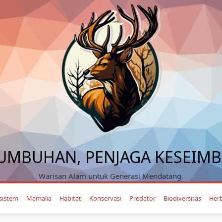
UMBUHAN, PENJAGA KESEIM
Warisan Alam untuk Generasi Mendatang.
sistem
Mamalia
Habitat
Konservasi
Predator
Biodiversitas
Her