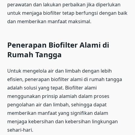
perawatan dan lakukan perbaikan jika diperlukan
untuk menjaga biofilter tetap berfungsi dengan baik
dan memberikan manfaat maksimal.
Penerapan Biofilter Alami di
Rumah Tangga
Untuk mengelola air dan limbah dengan lebih
efisien, penerapan biofilter alami di rumah tangga
adalah solusi yang tepat. Biofilter alami
menggunakan prinsip alamiah dalam proses
pengolahan air dan limbah, sehingga dapat
memberikan manfaat yang signifikan dalam
menjaga kebersihan dan kebersihan lingkungan
sehari-hari.