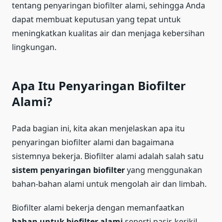
tentang penyaringan biofilter alami, sehingga Anda
dapat membuat keputusan yang tepat untuk
meningkatkan kualitas air dan menjaga kebersihan
lingkungan.
Apa Itu Penyaringan Biofilter
Alami?
Pada bagian ini, kita akan menjelaskan apa itu
penyaringan biofilter alami dan bagaimana
sistemnya bekerja. Biofilter alami adalah salah satu
sistem penyaringan biofilter
yang menggunakan
bahan-bahan alami untuk mengolah air dan limbah.
Biofilter alami bekerja dengan memanfaatkan
bahan untuk biofilter alami
seperti pasir, kerikil,