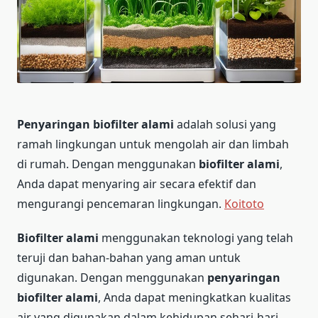
Penyaringan biofilter alami
adalah solusi yang
ramah lingkungan untuk mengolah air dan limbah
di rumah. Dengan menggunakan
biofilter alami
,
Anda dapat menyaring air secara efektif dan
mengurangi pencemaran lingkungan.
Koitoto
Biofilter alami
menggunakan teknologi yang telah
teruji dan bahan-bahan yang aman untuk
digunakan. Dengan menggunakan
penyaringan
biofilter alami
, Anda dapat meningkatkan kualitas
air yang digunakan dalam kehidupan sehari-hari,