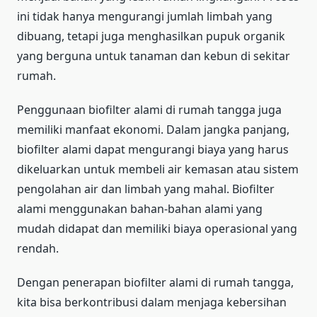
ini tidak hanya mengurangi jumlah limbah yang
dibuang, tetapi juga menghasilkan pupuk organik
yang berguna untuk tanaman dan kebun di sekitar
rumah.
Penggunaan biofilter alami di rumah tangga juga
memiliki manfaat ekonomi. Dalam jangka panjang,
biofilter alami dapat mengurangi biaya yang harus
dikeluarkan untuk membeli air kemasan atau sistem
pengolahan air dan limbah yang mahal. Biofilter
alami menggunakan bahan-bahan alami yang
mudah didapat dan memiliki biaya operasional yang
rendah.
Dengan penerapan biofilter alami di rumah tangga,
kita bisa berkontribusi dalam menjaga kebersihan