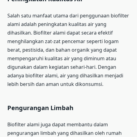
Salah satu manfaat utama dari penggunaan biofilter
alami adalah peningkatan kualitas air yang
dihasilkan. Biofilter alami dapat secara efektif
menghilangkan zat-zat pencemar seperti logam
berat, pestisida, dan bahan organik yang dapat
mempengaruhi kualitas air yang diminum atau
digunakan dalam kegiatan sehari-hari. Dengan
adanya biofilter alami, air yang dihasilkan menjadi
lebih bersih dan aman untuk dikonsumsi.
Pengurangan Limbah
Biofilter alami juga dapat membantu dalam
pengurangan limbah yang dihasilkan oleh rumah