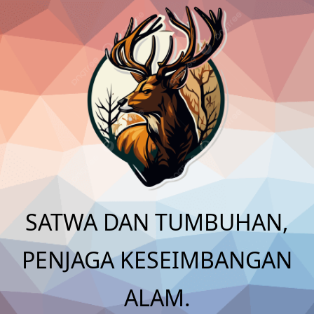
Skip
to
content
SATWA DAN TUMBUHAN,
PENJAGA KESEIMBANGAN
ALAM.