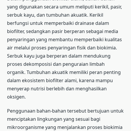
yang digunakan secara umum meliputi kerikil, pasir,
serbuk kayu, dan tumbuhan akuatik. Kerikil
berfungsi untuk memperbaiki drainase dalam
biofilter, sedangkan pasir berperan sebagai media
penyaringan yang membantu memperbaiki kualitas
air melalui proses penyaringan fisik dan biokimia.
Serbuk kayu juga berperan dalam mendukung
proses dekomposisi dan penguraian limbah
organik. Tumbuhan akuatik memiliki peran penting
dalam ekosistem biofilter alami, karena mampu
menyerap nutrisi berlebih dan menghasilkan
oksigen.
Penggunaan bahan-bahan tersebut bertujuan untuk
menciptakan lingkungan yang sesuai bagi
mikroorganisme yang menjalankan proses biokimia