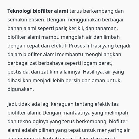
Teknologi biofilter alami
terus berkembang dan
semakin efisien. Dengan menggunakan berbagai
bahan alami seperti pasir, kerikil, dan tanaman,
biofilter alami mampu mengolah air dan limbah
dengan cepat dan efektif. Proses filtrasi yang terjadi
dalam biofilter alami membantu menghilangkan
berbagai zat berbahaya seperti logam berat,
pestisida, dan zat kimia lainnya. Hasilnya, air yang
dihasilkan menjadi lebih bersih dan aman untuk
digunakan.
Jadi, tidak ada lagi keraguan tentang efektivitas
biofilter alami. Dengan manfaatnya yang melimpah
dan teknologinya yang terus berkembang, biofilter
alami adalah pilihan yang tepat untuk menyaring air
dan mengolah limbah secara alami dan ramah