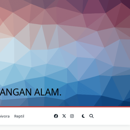
BANGAN ALAM.
bivora
Reptil