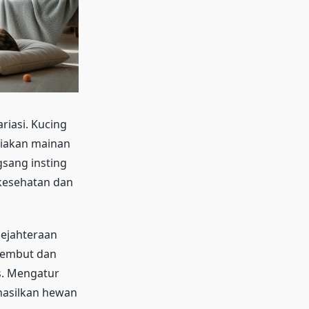
riasi. Kucing
iakan mainan
gsang insting
kesehatan dan
sejahteraan
 lembut dan
s. Mengatur
hasilkan hewan