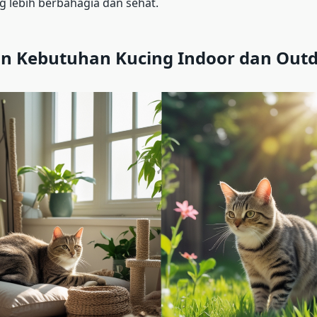
g lebih berbahagia dan sehat.
n Kebutuhan Kucing Indoor dan Out