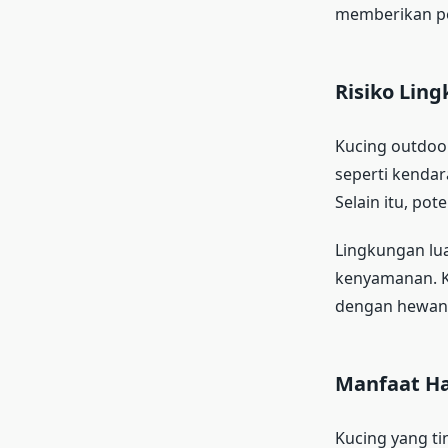
memberikan per
Risiko Lin
Kucing outdoor
seperti kenda
Selain itu, pot
Lingkungan lua
kenyamanan. Ku
dengan hewan 
Manfaat Ha
Kucing yang ti