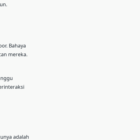
un.
oor. Bahaya
tan mereka.
ganggu
rinteraksi
tunya adalah