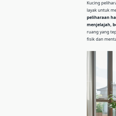
Kucing peliha
layak untuk m
peliharaan h
menjelajah, b
ruang yang tep
fisik dan menta