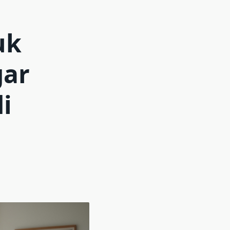
uk
gar
i