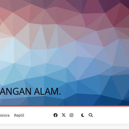
BANGAN ALAM.
bivora
Reptil