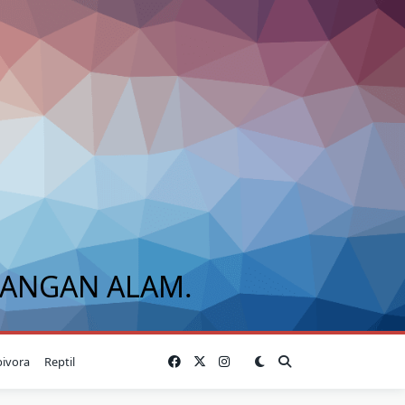
BANGAN ALAM.
bivora
Reptil