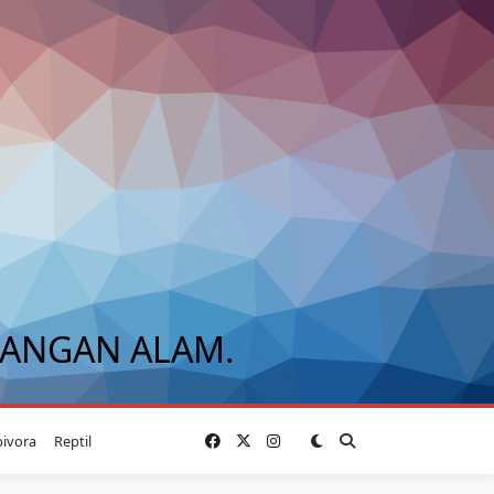
BANGAN ALAM.
bivora
Reptil