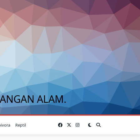
BANGAN ALAM.
bivora
Reptil