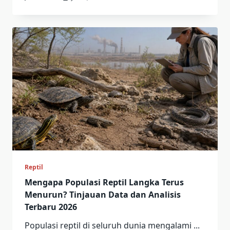
Reptil
Mengapa Populasi Reptil Langka Terus
Menurun? Tinjauan Data dan Analisis
Terbaru 2026
Populasi reptil di seluruh dunia mengalami
...