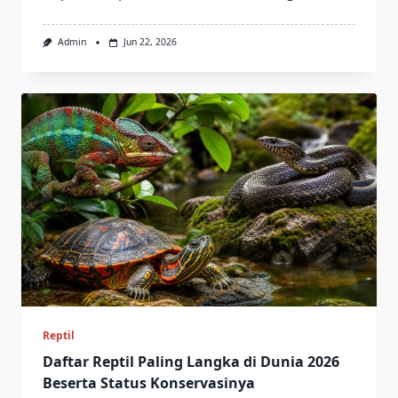
Admin
Jun 22, 2026
Reptil
Daftar Reptil Paling Langka di Dunia 2026
Beserta Status Konservasinya