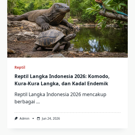
Reptil
Reptil Langka Indonesia 2026: Komodo,
Kura-Kura Langka, dan Kadal Endemik
Reptil Langka Indonesia 2026 mencakup
berbagai
...
Admin
Jun 24, 2026