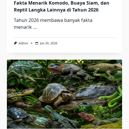
Fakta Menarik Komodo, Buaya Siam, dan
Reptil Langka Lainnya di Tahun 2026
Tahun 2026 membawa banyak fakta
menarik
...
Admin
Jun 20, 2026