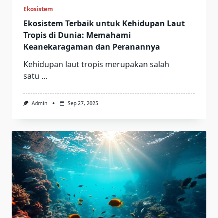
Ekosistem
Ekosistem Terbaik untuk Kehidupan Laut
Tropis di Dunia: Memahami
Keanekaragaman dan Peranannya
Kehidupan laut tropis merupakan salah
satu
...
Admin
Sep 27, 2025