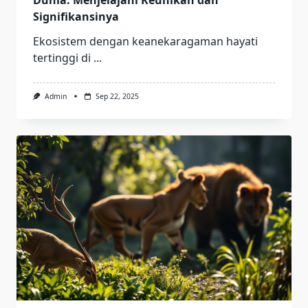
Dunia: Menjelajahi Keunikan dan
Signifikansinya
Ekosistem dengan keanekaragaman hayati
tertinggi di
...
Admin
Sep 22, 2025