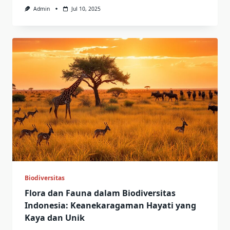
Admin
Jul 10, 2025
Biodiversitas
Flora dan Fauna dalam Biodiversitas
Indonesia: Keanekaragaman Hayati yang
Kaya dan Unik