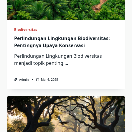
Biodiversitas
Perlindungan Lingkungan Biodiversitas:
Pentingnya Upaya Konservasi
Perlindungan Lingkungan Biodiversitas
menjadi topik penting
...
Admin
Mar 6, 2025