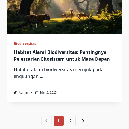
Biodiversitas
Habitat Alami Biodiversitas: Pentingnya
Pelestarian Ekosistem untuk Masa Depan
Habitat alami biodiversitas merujuk pada
lingkungan
...
Admin
Mar 5, 2025
1
2