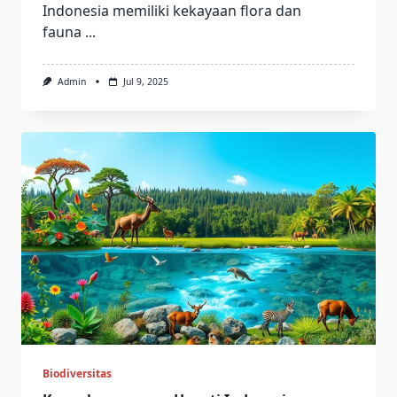
Indonesia memiliki kekayaan flora dan
fauna
...
Admin
Jul 9, 2025
Biodiversitas