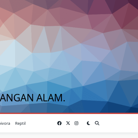
BANGAN ALAM.
bivora
Reptil